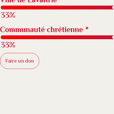
33%
Communauté chrétienne
*
33%
Faire un don