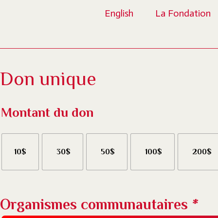
English
La Fondation
Don unique
Don mensuel
Don unique
Montant du don
10$
30$
50$
100$
200$
Organismes communautaires
*