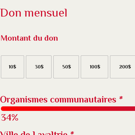
Don mensuel
Montant du don
10$
30$
50$
100$
200$
Organismes communautaires
*
34%
Ville de Lavaltrie
*