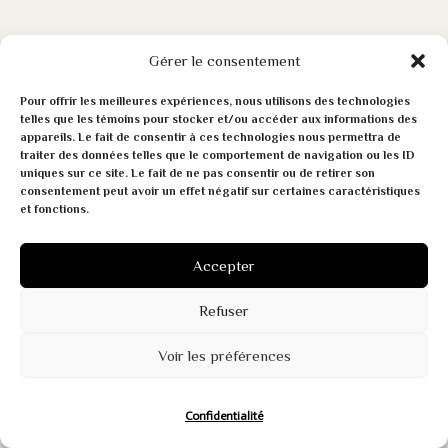
Gérer le consentement
Pour offrir les meilleures expériences, nous utilisons des technologies
telles que les témoins pour stocker et/ou accéder aux informations des
appareils. Le fait de consentir à ces technologies nous permettra de
traiter des données telles que le comportement de navigation ou les ID
Contactez-nous !
soutien communautaire
aide lanaudière
uniques sur ce site. Le fait de ne pas consentir ou de retirer son
consentement peut avoir un effet négatif sur certaines caractéristiques
438 522-0462
et fonctions.
info@fondationmarcsaulnier.org
Accepter
Numéro d'organisme de bienfaisance: 872731351RR0001
Refuser
Voir les préférences
Confidentialité