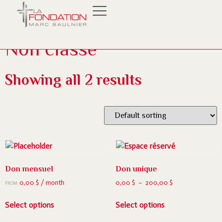
/ Non classé
Home
Non classé
Showing all 2 results
Don mensuel
Don unique
0,00
$
/ month
0,00
$
–
200,00
$
FROM:
Select options
Select options