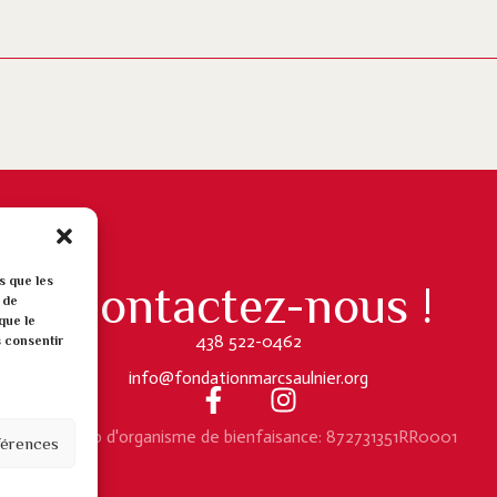
s que les
Contactez-nous !
soutien communautaire
aide lanaudière
 de
que le
438 522-0462
s consentir
info@fondationmarcsaulnier.org
Numéro d'organisme de bienfaisance: 872731351RR0001
éférences