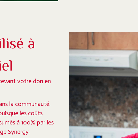
lisé à
iel
ecevant votre don en
dans la communauté.
uisque les coûts
ssumés à 100% par les
age Synergy.